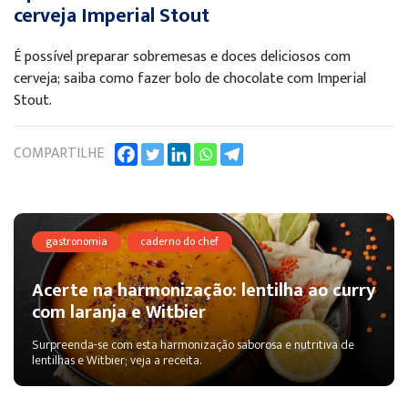
cerveja Imperial Stout
É possível preparar sobremesas e doces deliciosos com
cerveja; saiba como fazer bolo de chocolate com Imperial
Stout.
COMPARTILHE
gastronomia
caderno do chef
Acerte na harmonização: lentilha ao curry
com laranja e Witbier
Surpreenda-se com esta harmonização saborosa e nutritiva de
lentilhas e Witbier; veja a receita.