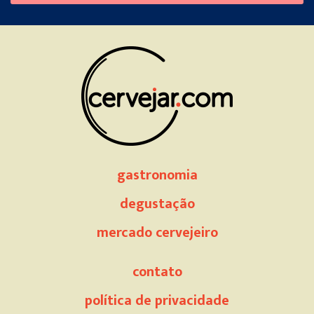
this
field
empty.
gastronomia
degustação
mercado cervejeiro
contato
política de privacidade