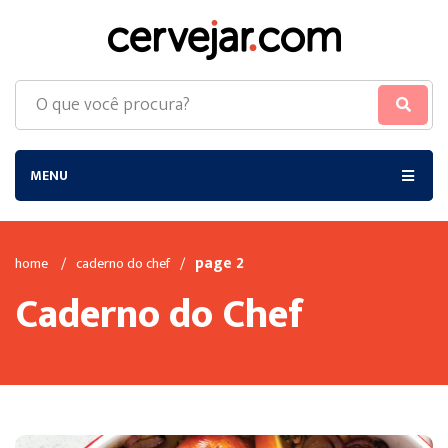
MENU
page 2
home
/
caderno do chef
/
Caderno do Chef