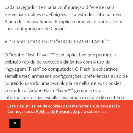
Cada navegador tem uma configuração diferente para
gerenciar Cookies e definições. Isso está descrito no menu
Ajuda de seu navegador. E explica como você pode alterar
suas configurações de Cookies.
™
A. “FLASH” COOKIES DO “ADOBE FLASH PLAYER
”
O “Adobe Flash Player™” é um aplicativo que permite a
exibição rápida de conteúdo dinâmico com o uso da
linguagem “Flash” do computador. O Flash (e aplicativos
semelhantes) armazena configurações, preferências e uso de
conteúdo usando uma tecnologia semelhante aos Cookies.
Contudo, o “Adobe Flash Player™” gerencia estas
informações e suas escolhas via uma interface diferente da
que é fornecida por seu navegador.
Este site utiliza-se de cookies para melhorar a sua navegação.
Conheça nossa
Política de Privacidade
para saber mais.
Se o seu Dispositivo for usado para exibir conteúdo
Ok
desenvolvido com a tecnologia Flash, solicitamos-lhe que
consulte suas ferramentas de gerenciamento de Cookies do