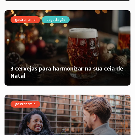
gastronomia
degustação
3 cervejas para harmonizar na sua ceia de
Natal
gastronomia