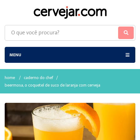
MENU
home
/
caderno do chef
/
beermosa, o coquetel de suco de laranja com cerveja