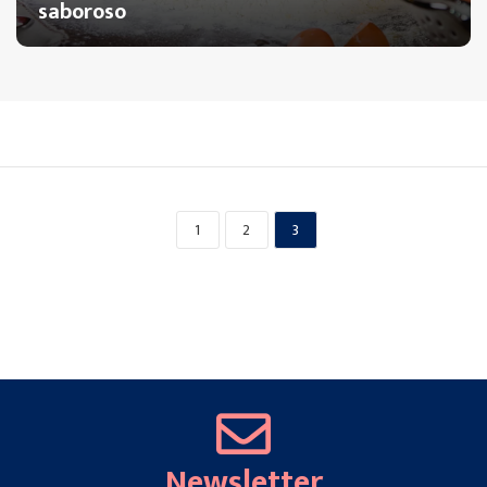
saboroso
1
2
3
Newsletter