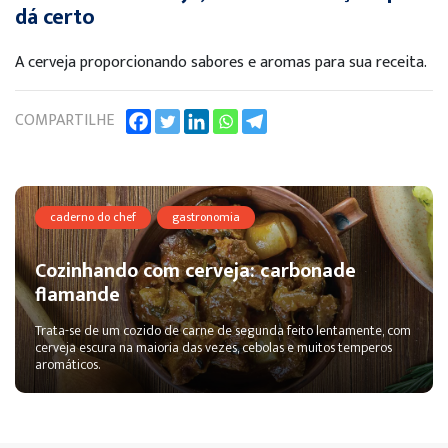
dá certo
A cerveja proporcionando sabores e aromas para sua receita.
COMPARTILHE
caderno do chef
gastronomia
Cozinhando com cerveja: carbonade
flamande
Trata-se de um cozido de carne de segunda feito lentamente, com
cerveja escura na maioria das vezes, cebolas e muitos temperos
aromáticos.