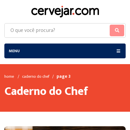
MENU
page 3
home
/
caderno do chef
/
Caderno do Chef