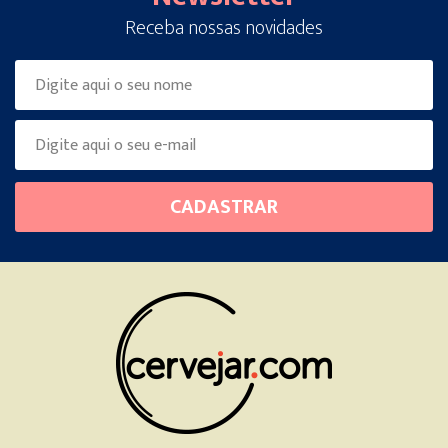
Receba nossas novidades
Please
CADASTRAR
leave
this
field
empty.