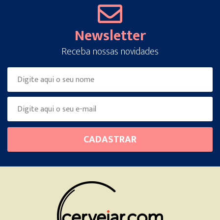
Newsletter
Receba nossas novidades
Please
CADASTRAR
leave
this
field
empty.