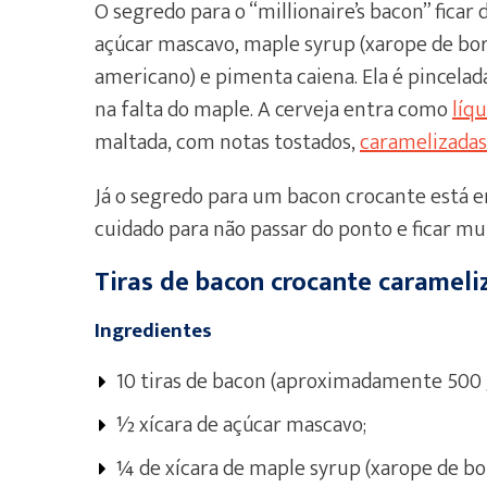
O segredo para o “millionaire’s bacon” ficar
açúcar mascavo, maple syrup (xarope de b
americano) e pimenta caiena. Ela é pincel
na falta do maple. A cerveja entra como
líq
maltada, com notas tostados,
caramelizadas
Já o segredo para um bacon crocante está e
cuidado para não passar do ponto e ficar mui
Tiras de bacon crocante carameli
Ingredientes
10 tiras de bacon (aproximadamente 500 
½ xícara de açúcar mascavo;
¼ de xícara de maple syrup (xarope de bo