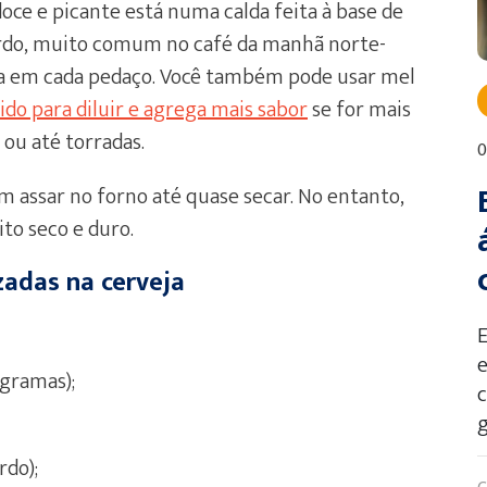
 doce e picante está numa calda feita à base de
ordo, muito comum no café da manhã norte-
ada em cada pedaço. Você também pode usar mel
uido para diluir e agrega mais sabor
se for mais
ou até torradas.
0
m assar no forno até quase secar. No entanto,
to seco e duro.
zadas na cerveja
e
gramas);
g
rdo);