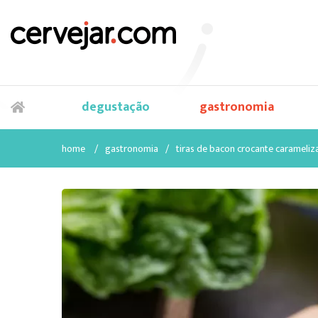
degustação
gastronomia
home
/
gastronomia
/
tiras de bacon crocante carameliz