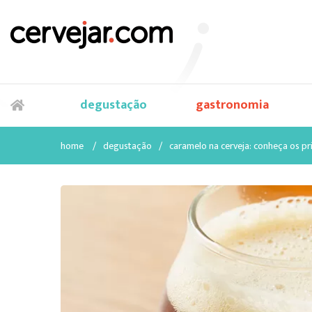
degustação
gastronomia
home
/
degustação
/
caramelo na cerveja: conheça os pri