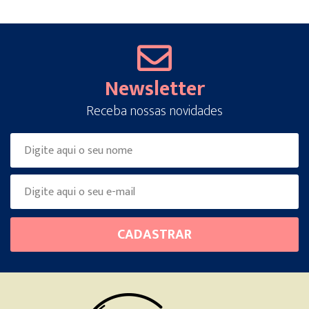
Newsletter
Receba nossas novidades
Please
CADASTRAR
leave
this
field
empty.