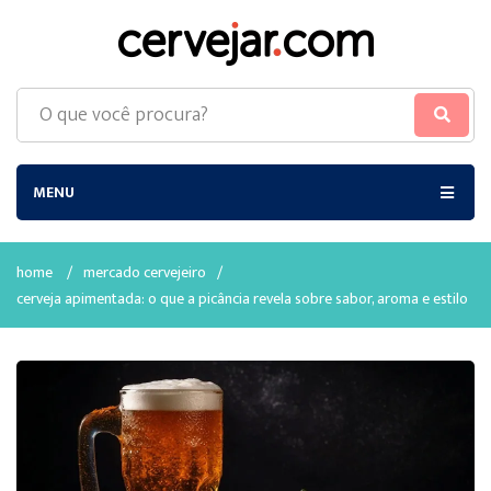
MENU
home
/
mercado cervejeiro
/
cerveja apimentada: o que a picância revela sobre sabor, aroma e estilo