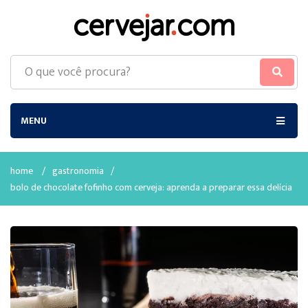
MENU
home
/
gastronomia
/
bolo de chocolate fofinho com cerveja: aprenda a preparar essa delícia