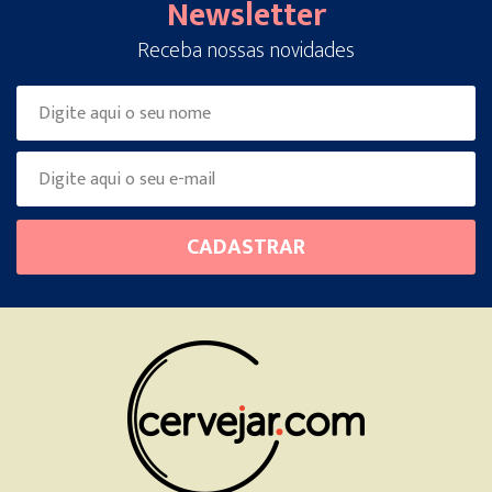
Newsletter
Receba nossas novidades
Please
CADASTRAR
leave
this
field
empty.