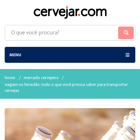
MENU
home
/
mercado cervejeiro
/
viagem no feriadão: tudo o que você precisa saber para transportar
cervejas