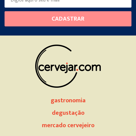
Please
CADASTRAR
leave
this
field
empty.
gastronomia
degustação
mercado cervejeiro