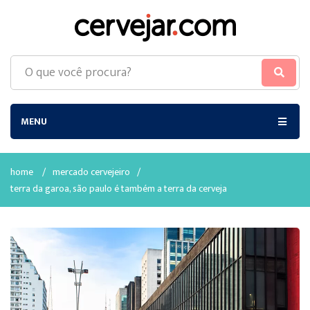
MENU
home
/
mercado cervejeiro
/
terra da garoa, são paulo é também a terra da cerveja