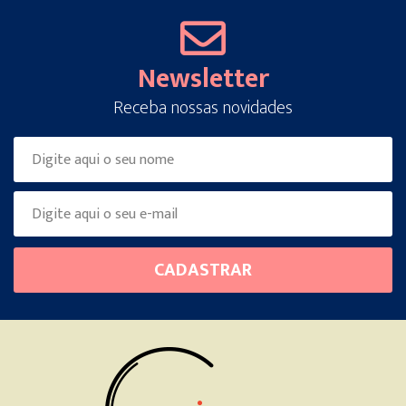
Newsletter
Receba nossas novidades
Please
CADASTRAR
leave
this
field
empty.