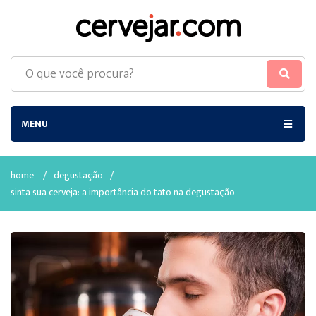
MENU
home
/
degustação
/
sinta sua cerveja: a importância do tato na degustação