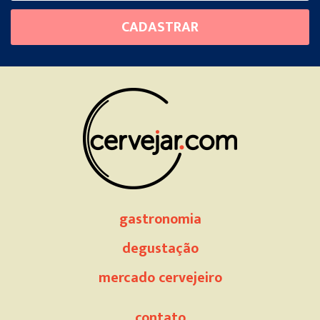
Please
CADASTRAR
leave
this
field
empty.
gastronomia
degustação
mercado cervejeiro
contato