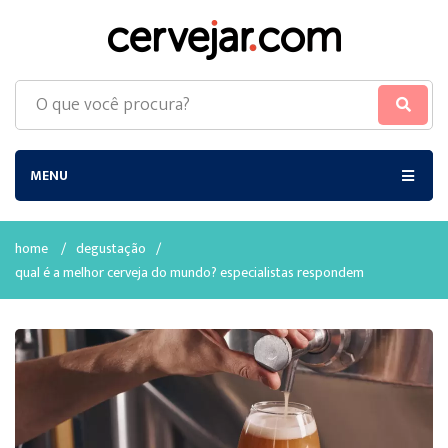
MENU
home
/
degustação
/
qual é a melhor cerveja do mundo? especialistas respondem