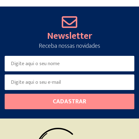
Newsletter
Receba nossas novidades
Please
CADASTRAR
leave
this
field
empty.