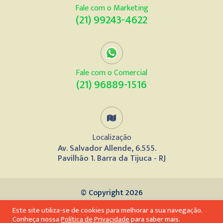
Fale com o Marketing
(21) 99243-4622
Fale com o Comercial
(21) 96889-1516
Localização
Av. Salvador Allende, 6.555.
Pavilhão 1. Barra da Tijuca - RJ
© Copyright 2026
Este site utiliza-se de cookies para melhorar a sua navegação.
Desenvolvido por
Conheça nossa
Política de Privacidade
para saber mais.