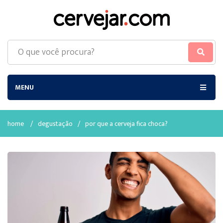
MENU
home
/
degustação
/
por que a cerveja fica choca?