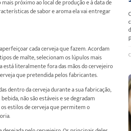
 mais próximo ao local de produção e à data de
racterísticas de sabor e aroma ela vai entregar
C
c
d
p
 aperfeiçoar cada cerveja que fazem. Acordam
C
 tipos de malte, selecionam os lúpulos mais
a está literalmente fora das mãos do cervejeiro
cerveja que pretendida pelos fabricantes.
das dentro da cerveja durante a sua fabricação,
 bebida, não são estáveis e se degradam
e os estilos de cerveja que permitem o
oria.
esejada pelo cervejeiro. Os principais deles