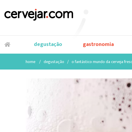
degustação
gastronomia
home
/
degustação
/
o fantástico mundo da cerveja fres