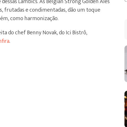
e dessas Lambics. As Belgian Strong Golden Ales
C
ves, frutadas e condimentadas, dão um toque
mbém, como harmonização.
eita do chef Benny Novak, do Ici Bistrô,
fira
.