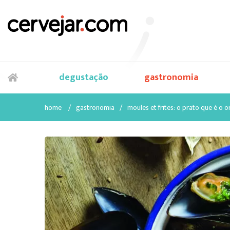
degustação
gastronomia
home
/
gastronomia
/
moules et frites: o prato que é o 