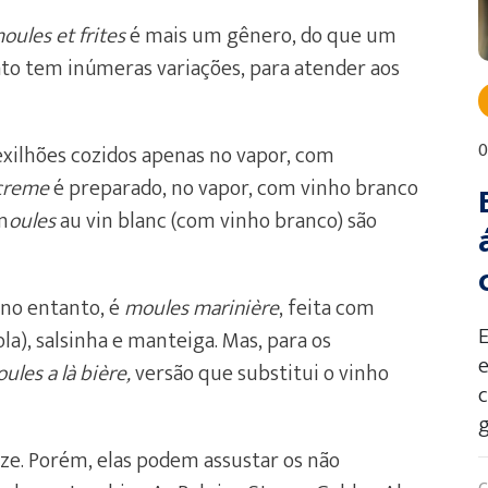
oules et frites
é mais um gênero, do que um
ato tem inúmeras variações, para atender aos
0
exilhões cozidos apenas no vapor, com
 creme
é preparado, no vapor, com vinho branco
 m
oules
au vin blanc (com vinho branco) são
 no entanto, é
moules marinière
, feita com
la), salsinha e manteiga. Mas, para os
e
ules a là bière,
versão que substitui o vinho
g
e. Porém, elas podem assustar os não