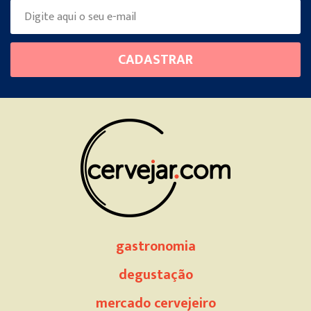
Please
CADASTRAR
leave
this
field
empty.
gastronomia
degustação
mercado cervejeiro