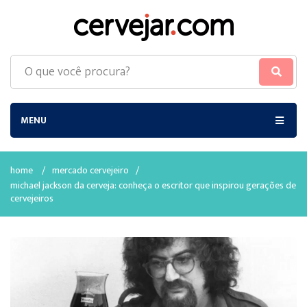
MENU
home
/
mercado cervejeiro
/
michael jackson da cerveja: conheça o escritor que inspirou gerações de
cervejeiros