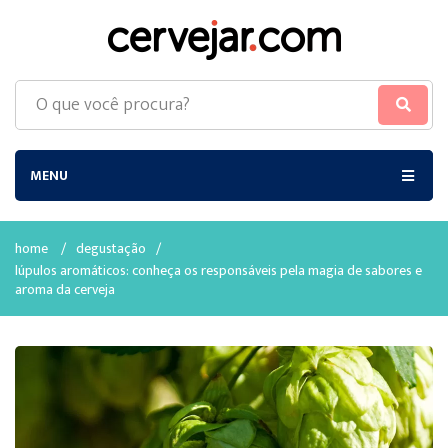
MENU
home
/
degustação
/
lúpulos aromáticos: conheça os responsáveis pela magia de sabores e
aroma da cerveja