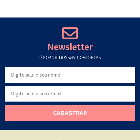
Newsletter
Receba nossas novidades
Please
CADASTRAR
leave
this
field
empty.