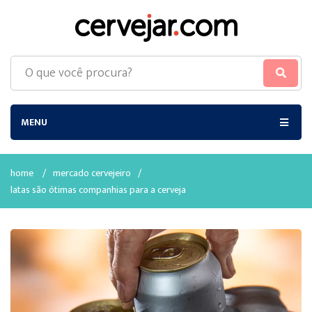
MENU
home
/
mercado cervejeiro
/
latas são ótimas companhias para a cerveja