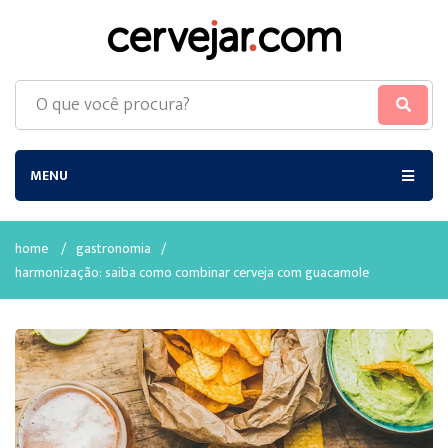
MENU
home
/
gastronomia
/
harmonização: saiba como combinar cerveja com guacamole