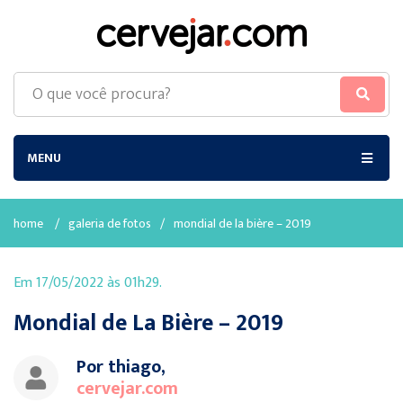
MENU
home
/
galeria de fotos
/
mondial de la bière – 2019
Em 17/05/2022 às 01h29.
Mondial de La Bière – 2019
Por thiago,
cervejar.com