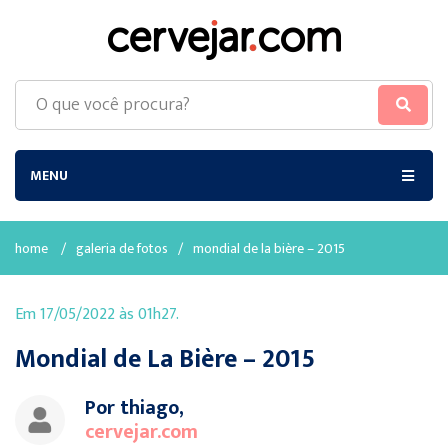
MENU
home
/
galeria de fotos
/
mondial de la bière – 2015
Em 17/05/2022 às 01h27.
Mondial de La Bière – 2015
Por thiago,
cervejar.com