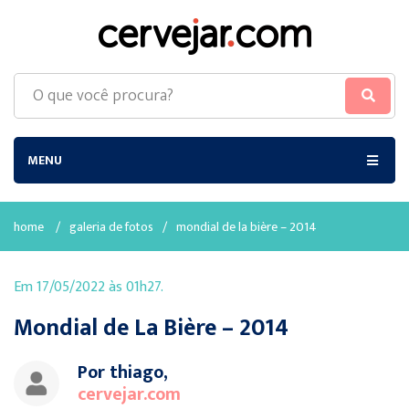
MENU
home
/
galeria de fotos
/
mondial de la bière – 2014
Em 17/05/2022 às 01h27.
Mondial de La Bière – 2014
Por thiago,
cervejar.com