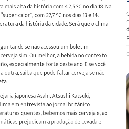
a mais alta da história com 42,5 °C no dia 18. Na
C
“super-calor”, com 37,7 °C nos dias 13 e 14.
c
ratura da história da cidade. Será que o clima
d
p
perguntando se não acessou um boletim
C
cerveja sim. Ou melhor, a bebida no contexto
ño, especialmente forte deste ano. E se você
 outra, saiba que pode faltar cerveja se não
ta.
aria japonesa Asahi, Atsushi Katsuki,
ima em entrevista ao jornal britânico
eraturas quentes, bebemos mais cerveja e, ao
áticas prejudicam a produção de cevada e