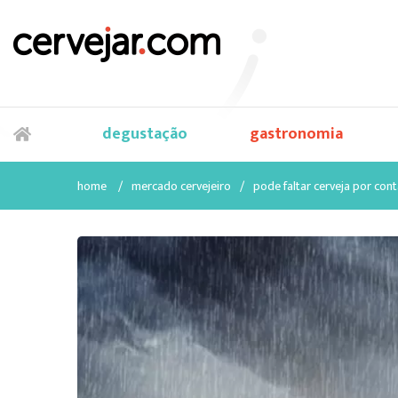
degustação
gastronomia
home
/
mercado cervejeiro
/
pode faltar cerveja por cont