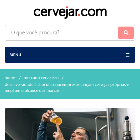
MENU
home
/
mercado cervejeiro
/
de universidade à chocolateria: empresas lançam cervejas próprias e
ampliam o alcance das marcas