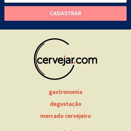
Please
CADASTRAR
leave
this
field
empty.
gastronomia
degustação
mercado cervejeiro