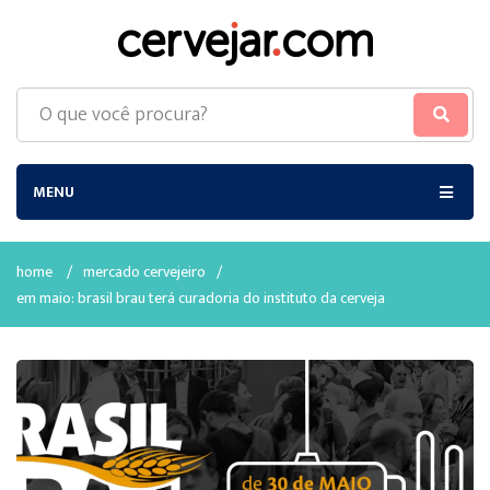
MENU
home
/
mercado cervejeiro
/
em maio: brasil brau terá curadoria do instituto da cerveja