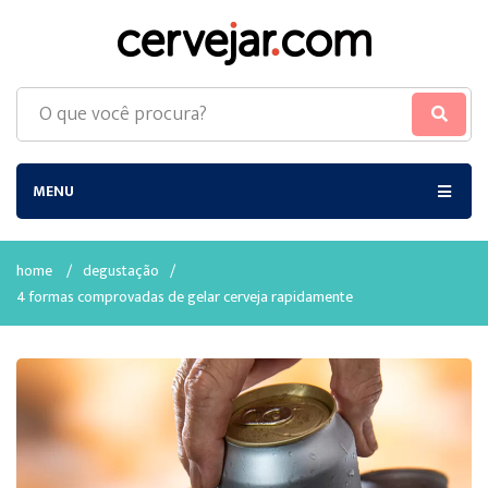
MENU
home
/
degustação
/
4 formas comprovadas de gelar cerveja rapidamente