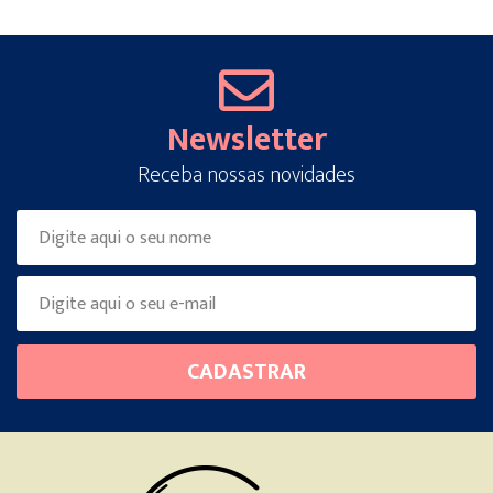
Newsletter
Receba nossas novidades
Please
CADASTRAR
leave
this
field
empty.