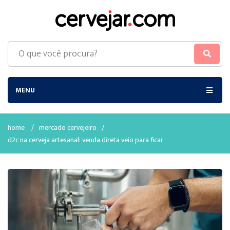
MENU
home
/
mercado cervejeiro
/
d2c na cerveja artesanal: venda direta veio para ficar