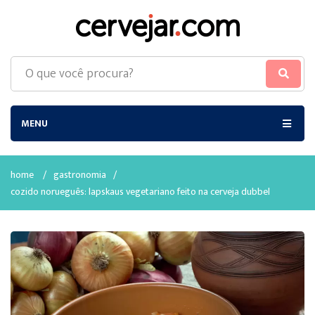
MENU
home
/
gastronomia
/
cozido norueguês: lapskaus vegetariano feito na cerveja dubbel