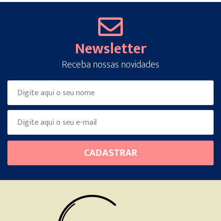
Newsletter
Receba nossas novidades
Please
CADASTRAR
leave
this
field
empty.