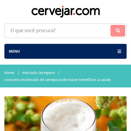
MENU
home
/
mercado cervejeiro
/
consumo moderado de cerveja pode trazer benefícios à saúde