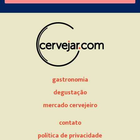
this
field
empty.
gastronomia
degustação
mercado cervejeiro
contato
política de privacidade