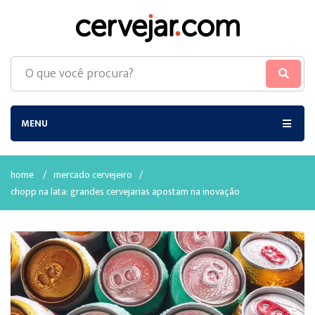
MENU
home
/
mercado cervejeiro
/
chopp na lata: grandes cervejarias apostam na inovação