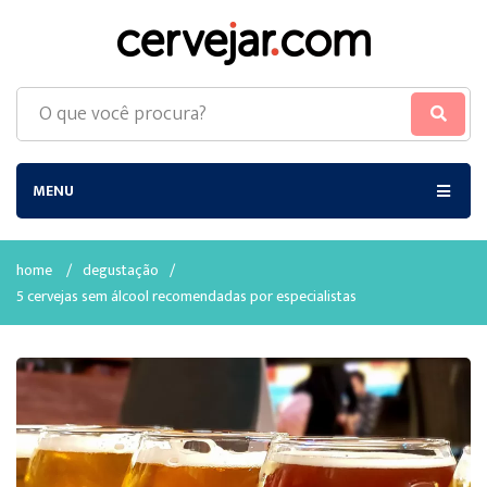
MENU
home
/
degustação
/
5 cervejas sem álcool recomendadas por especialistas