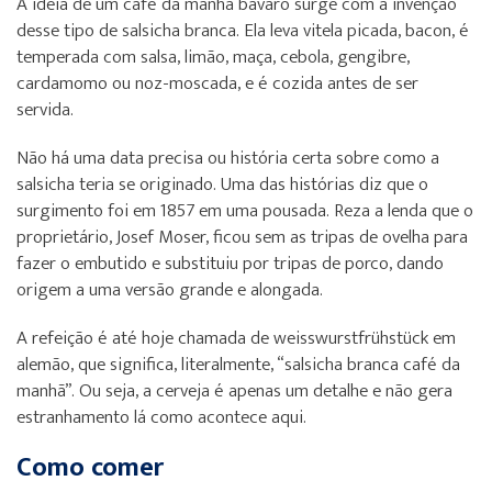
A ideia de um café da manhã bávaro surge com a invenção
desse tipo de salsicha branca. Ela leva vitela picada, bacon, é
temperada com salsa, limão, maça, cebola, gengibre,
cardamomo ou noz-moscada, e é cozida antes de ser
servida.
Não há uma data precisa ou história certa sobre como a
salsicha teria se originado. Uma das histórias diz que o
surgimento foi em 1857 em uma pousada. Reza a lenda que o
proprietário, Josef Moser, ficou sem as tripas de ovelha para
fazer o embutido e substituiu por tripas de porco, dando
origem a uma versão grande e alongada.
A refeição é até hoje chamada de weisswurstfrühstück em
alemão, que significa, literalmente, “salsicha branca café da
manhã”. Ou seja, a cerveja é apenas um detalhe e não gera
estranhamento lá como acontece aqui.
Como comer