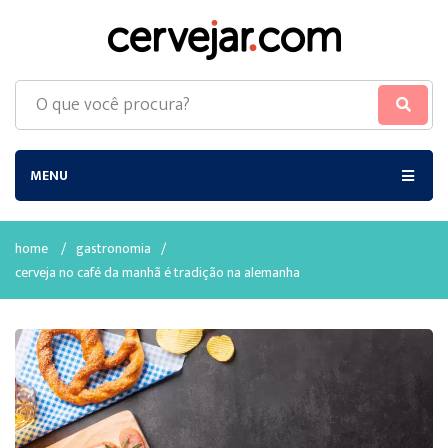
MENU
home
/
gastronomia
/
cerveja no café da manhã é tradição na alemanha