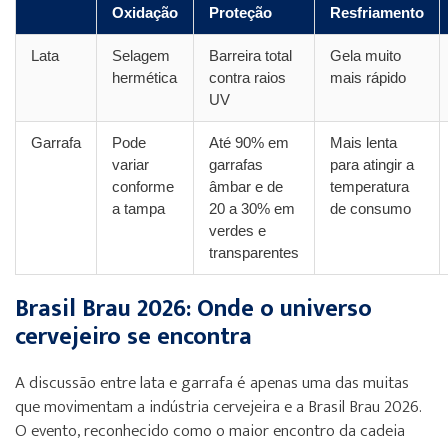
Oxidação
Proteção
Resfriamento
Lata
Selagem
Barreira total
Gela muito
hermética
contra raios
mais rápido
UV
Garrafa
Pode
Até 90% em
Mais lenta
variar
garrafas
para atingir a
conforme
âmbar e de
temperatura
a tampa
20 a 30% em
de consumo
verdes e
transparentes
Brasil Brau 2026: Onde o universo
cervejeiro se encontra
A discussão entre lata e garrafa é apenas uma das muitas
que movimentam a indústria cervejeira e a Brasil Brau 2026.
O evento, reconhecido como o maior encontro da cadeia