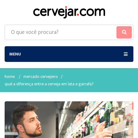
MENU
home
/
mercado cervejeiro
/
qual a diferença entre a cerveja em lata e garrafa?