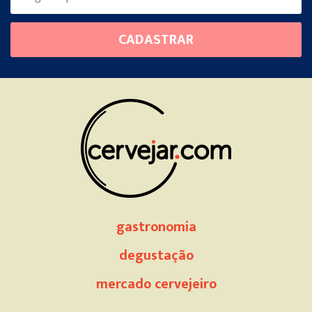
Please
CADASTRAR
leave
this
field
empty.
gastronomia
degustação
mercado cervejeiro