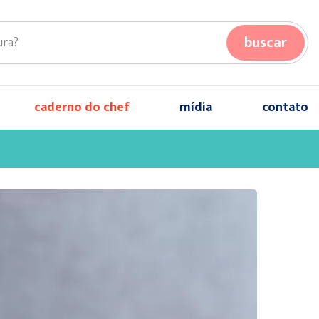
buscar
caderno do chef
mídia
contato