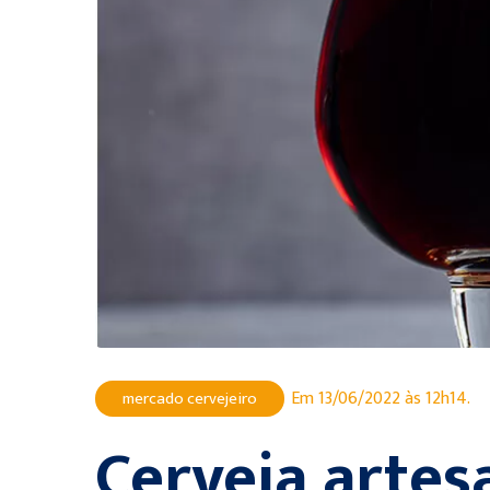
Em 13/06/2022 às 12h14.
mercado cervejeiro
Cerveja artesa