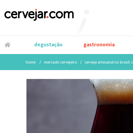
degustação
gastronomia
home
/
mercado cervejeiro
/
cerveja artesanal no brasil: 