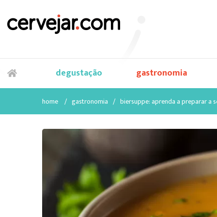
degustação
gastronomia
home
/
gastronomia
/
biersuppe: aprenda a preparar a s