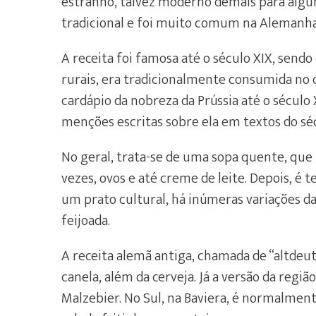
estranho, talvez moderno demais para alguns
tradicional e foi muito comum na Alemanha
A receita foi famosa até o século XIX, sendo
rurais, era tradicionalmente consumida no
cardápio da nobreza da Prússia até o século X
menções escritas sobre ela em textos do séc
No geral, trata-se de uma sopa quente, que 
vezes, ovos e até creme de leite. Depois, é
um prato cultural, há inúmeras variações d
feijoada.
A receita alemã antiga, chamada de “altdeut
canela, além da cerveja. Já a versão da regiã
Malzebier. No Sul, na Baviera, é normalment