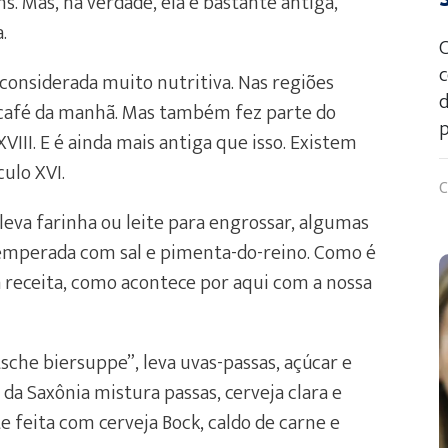
. Mas, na verdade, ela é bastante antiga,
.
C
c
 considerada muito nutritiva. Nas regiões
d
 café da manhã. Mas também fez parte do
p
VIII. E é ainda mais antiga que isso. Existem
ulo XVI.
C
leva farinha ou leite para engrossar, algumas
 temperada com sal e pimenta-do-reino. Como é
a receita, como acontece por aqui com a nossa
sche biersuppe”, leva uvas-passas, açúcar e
o da Saxônia mistura passas, cerveja clara e
e feita com cerveja Bock, caldo de carne e