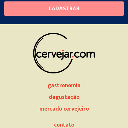
Please
CADASTRAR
leave
this
field
empty.
gastronomia
degustação
mercado cervejeiro
contato