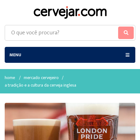
MENU
home
/
mercado cervejeiro
/
a tradição e a cultura da cerveja inglesa