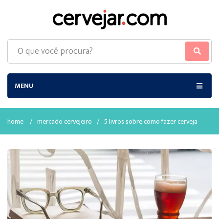
MENU
home
/
mercado cervejeiro
/
5 livros sobre como fazer cerveja