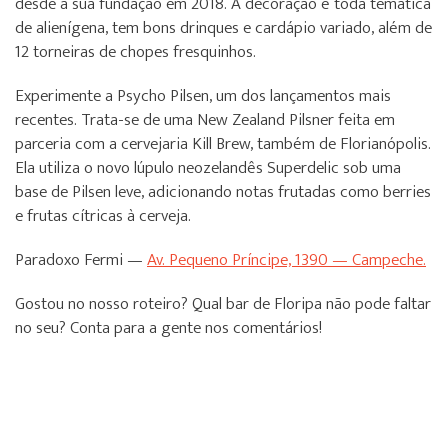
desde a sua fundação em 2018. A decoração é toda temática
de alienígena, tem bons drinques e cardápio variado, além de
12 torneiras de chopes fresquinhos.
Experimente a Psycho Pilsen, um dos lançamentos mais
recentes. Trata-se de uma New Zealand Pilsner feita em
parceria com a cervejaria Kill Brew, também de Florianópolis.
Ela utiliza o novo lúpulo neozelandês Superdelic sob uma
base de Pilsen leve, adicionando notas frutadas como berries
e frutas cítricas à cerveja.
Paradoxo Fermi —
Av. Pequeno Príncipe, 1390 — Campeche.
Gostou no nosso roteiro? Qual bar de Floripa não pode faltar
no seu? Conta para a gente nos comentários!