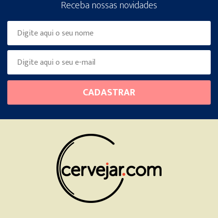
Receba nossas novidades
Please
CADASTRAR
leave
this
field
empty.