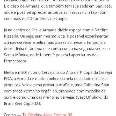
Florianópolis, mas existem ótimos bares das fábricas por lá.
É o caso da Armada, que também tem sua sede em São José,
onde é possível apreciar as cervejas frescas num tap room
com mais de 20 torneiras de chope.
Já no centro da ilha, a Armada divide espaço com a Spitfire
Pizzaria. Ou seja, num mesmo local é possível experimentar
ótimas cervejas e belíssimas pizzas ao mesmo tempo. E a
dobradinha é tão boa que conta com uma segunda sede, no
Santa Mônica, onde tabém é possível apreciar os dois
fermentados.
Eleita em 2017 como Cervejaria do Ano da 1ª Copa da Cerveja
POA, a Armada é muito conhecida pela qualidade dos seus
produtos. Vale a pena provar a AraSour, uma Catharina Sour
com araçá-vermelho orgânico, premiada com medalha de
ouro e como uma das melhores cervejas (Best Of Show) do
Brasil Beer Cup 2023.
Centro —
Tv. Olindina Alves Pereira, 36.