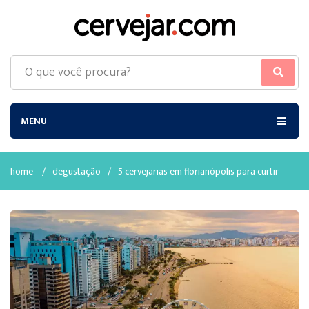
MENU
home
/
degustação
/
5 cervejarias em florianópolis para curtir