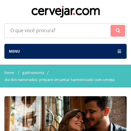
MENU
home
/
gastronomia
/
dia dos namorados: prepare um jantar harmonizado com cerveja