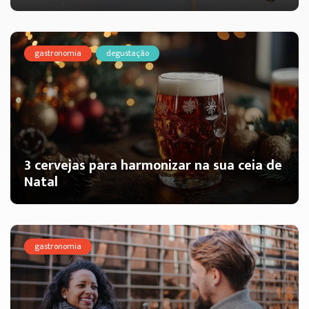
gastronomia
degustação
3 cervejas para harmonizar na sua ceia de
Natal
gastronomia