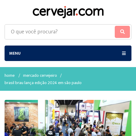
MENU
home
/
mercado cervejeiro
/
brasil brau lança edição 2024 em são paulo