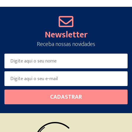
Newsletter
Receba nossas novidades
Please
CADASTRAR
leave
this
field
empty.