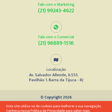
Fale com o Marketing
(21) 99243-4622
Fale com o Comercial
(21) 96889-1516
Localização
Av. Salvador Allende, 6.555.
Pavilhão 1. Barra da Tijuca - RJ
© Copyright 2026
Este site utiliza-se de cookies para melhorar a sua navegação.
Desenvolvido por
Conheça nossa
Política de Privacidade
para saber mais.