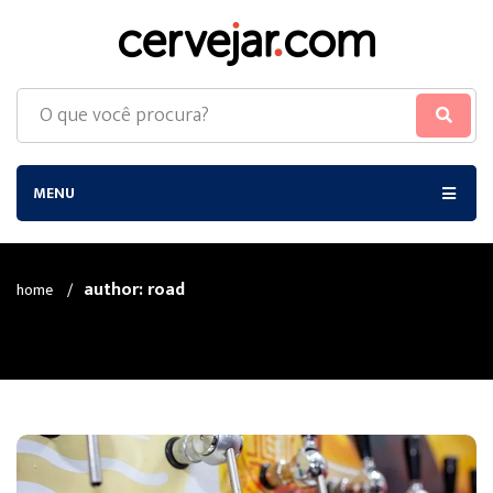
MENU
author: road
home
/