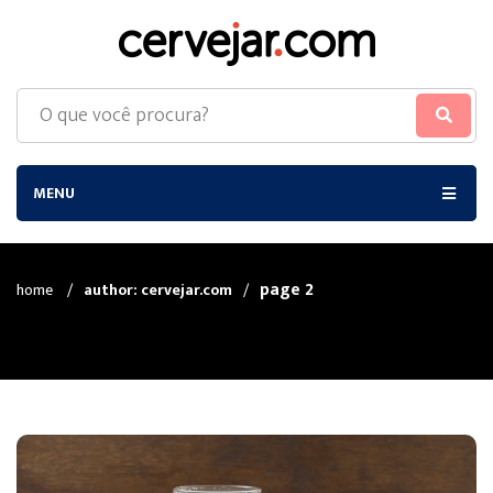
MENU
page 2
home
/
author: cervejar.com
/