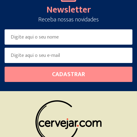
Newsletter
Receba nossas novidades
Please
CADASTRAR
leave
this
field
empty.