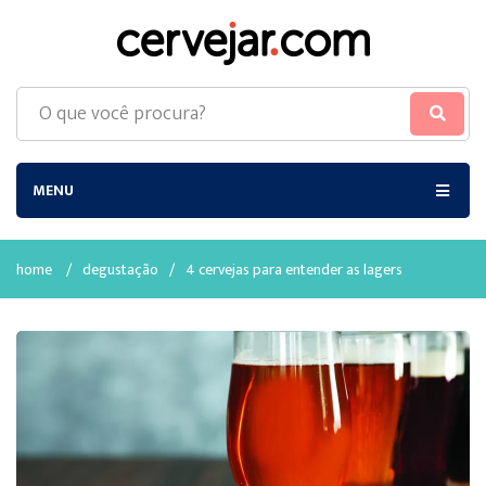
MENU
home
/
degustação
/
4 cervejas para entender as lagers