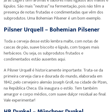
Já as Lagers têm aromas e sabores mais ligados aos maltes e
lúpulos. São mais “neutras” na fermentação, pois não têm a
presença de notas frutadas e condimentadas que vêm dos
subprodutos. Uma Bohemian Pilsener é um bom exemplo.
Pilsner Urquell – Bohemian Pilsener
Toda a cerveja desse estilo lembra malte, com notas de
cascas de pão, suave biscoito e lúpulo, com toques mais
herbáceos. Ou seja, os subprodutos frutados e
condimentados estão ausentes aqui.
A Pilsner Urquell é historicamente importante. Trata-se da
primeira cerveja clara e dourada do mundo, elaborada em
1842, pelo cervejeiro alemão Joseph Groll, na cidade de Plzen,
na República Checa. Ela inaugura o estilo. Tem também
amargor e corpo médios, com suave dulçor residual ao final.
Vale experimentar!
HB Dunkel – Münchner Dunkel