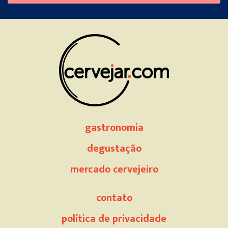
this
field
empty.
gastronomia
degustação
mercado cervejeiro
contato
política de privacidade