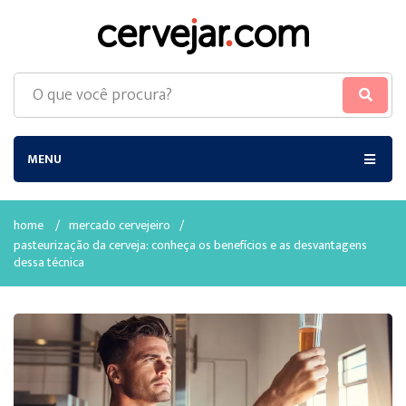
MENU
home
/
mercado cervejeiro
/
pasteurização da cerveja: conheça os benefícios e as desvantagens
dessa técnica