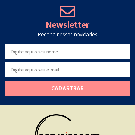
Newsletter
Receba nossas novidades
Please
CADASTRAR
leave
this
field
empty.