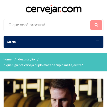
MENU
home
/
degustação
/
o que significa cerveja duplo malte? e triplo malte, existe?