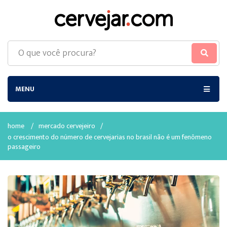
MENU
home
/
mercado cervejeiro
/
o crescimento do número de cervejarias no brasil não é um fenômeno
passageiro