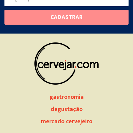
Please
CADASTRAR
leave
this
field
empty.
gastronomia
degustação
mercado cervejeiro