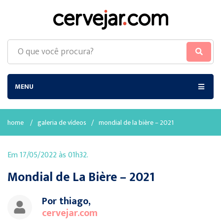
MENU
home
/
galeria de vídeos
/
mondial de la bière – 2021
Em 17/05/2022 às 01h32.
Mondial de La Bière – 2021
Por thiago,
cervejar.com