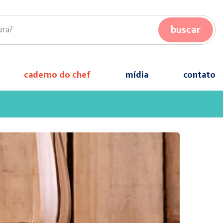
buscar
caderno do chef
mídia
contato