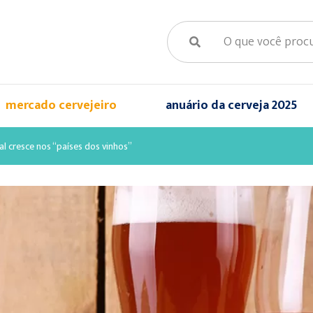
mercado cervejeiro
anuário da cerveja 2025
l cresce nos “países dos vinhos”