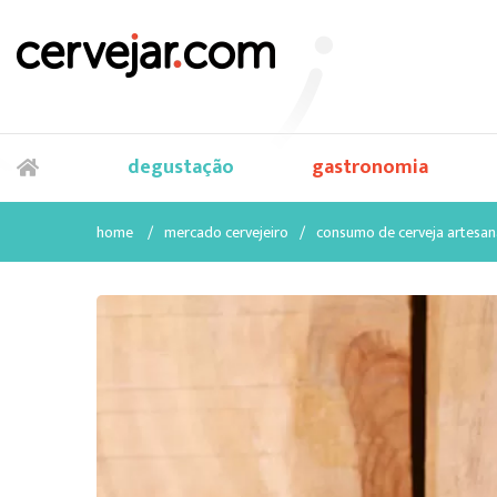
degustação
gastronomia
home
/
mercado cervejeiro
/
consumo de cerveja artesana