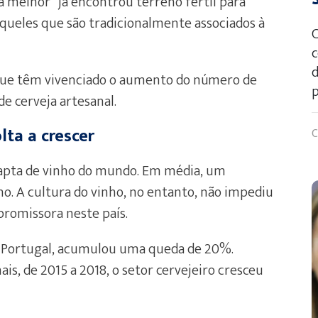
a melhor” já encontrou terreno fértil para
aqueles que são tradicionalmente associados à
C
c
d
es que têm vivenciado o aumento do número de
p
de cerveja artesanal.
lta a crescer
C
capta de vinho do mundo. Em média, um
o. A cultura do vinho, no entanto, não impediu
promissora neste país.
em Portugal, acumulou uma queda de 20%.
is, de 2015 a 2018, o setor cervejeiro cresceu